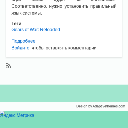
Соответственно, нужно установить правильный
язык системы.
Теги
Gears of War: Reloaded
Подробнее
о
Войдите
, чтобы оставлять комментарии
Gears
of
War
Reloaded.
SubscribeПодписаться
Как
на
сделать
Gears
русский
of
язык?
War:
Design by Adaptivethemes.com
Reloaded