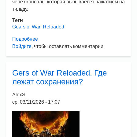
через консоль, которая вызывается нажатием на
тильду.
Теги
Gears of War: Reloaded
Подробнее
о
Войдите
, чтобы оставлять комментарии
Gears
of
War
Reloaded.
Gers of War Reloaded. Где
Как
лежат сохранения?
вводить
чит
AlexS
коды?
ср, 03/11/2026 - 17:07