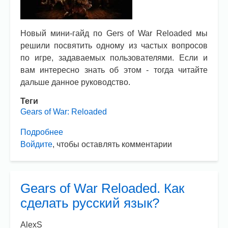
Новый мини-гайд по Gers of War Reloaded мы
решили посвятить одному из частых вопросов
по игре, задаваемых пользователями. Если и
вам интересно знать об этом - тогда читайте
дальше данное руководство.
Теги
Gears of War: Reloaded
Подробнее
о
Войдите
, чтобы оставлять комментарии
Gers
of
War
Reloaded.
Gears of War Reloaded. Как
Где
сделать русский язык?
лежат
сохранения?
AlexS