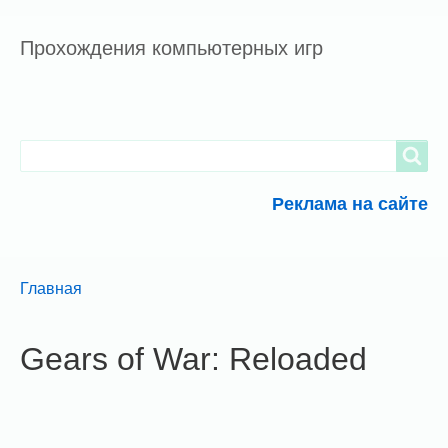
Прохождения компьютерных игр
Search
Search
Реклама на сайте
Breadcrumbs
You
Главная
are
here:
Gears of War: Reloaded