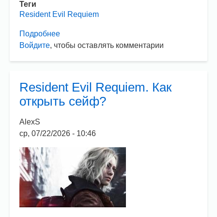
Теги
Resident Evil Requiem
Подробнее
о
Войдите
, чтобы оставлять комментарии
Resident
Evil
Requiem.
Сколько
Resident Evil Requiem. Как
лет
открыть сейф?
Леону
Кеннеди?
AlexS
ср, 07/22/2026 - 10:46