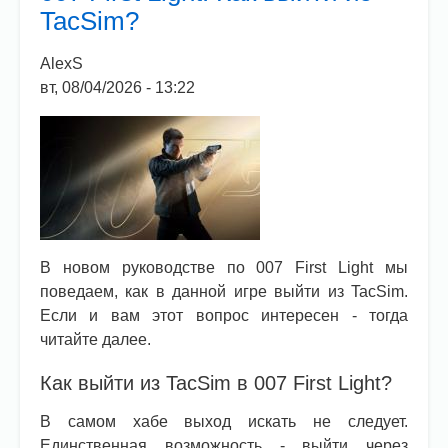
для
TacSim?
новичков
AlexS
вт, 08/04/2026 - 13:22
В новом руководстве по 007 First Light мы
поведаем, как в данной игре выйти из TacSim.
Если и вам этот вопрос интересен - тогда
читайте далее.
Как выйти из TacSim в 007 First Light?
В самом хабе выход искать не следует.
Единственная возможность - выйти через