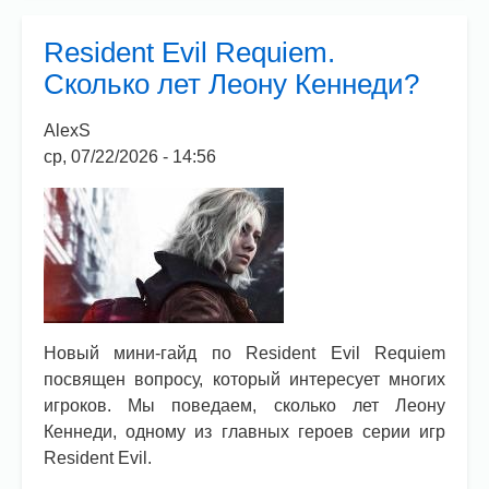
Requiem.
Сколько
Resident Evil Requiem.
часов
Сколько лет Леону Кеннеди?
геймплея
в
AlexS
игре?
ср, 07/22/2026 - 14:56
Новый мини-гайд по Resident Evil Requiem
посвящен вопросу, который интересует многих
игроков. Мы поведаем, сколько лет Леону
Кеннеди, одному из главных героев серии игр
Resident Evil.