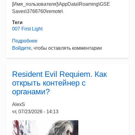
[Имя_пользователя]\AppData\Roaming\GSE
Saves\3768760\remote\
Теги
007 First Light
Подробнее
о
Войдите
, чтобы оставлять комментарии
007
First
Light.
Где
Resident Evil Requiem. Как
лежат
открыть контейнер с
сохранения?
органами?
AlexS
чт, 07/23/2026 - 14:13