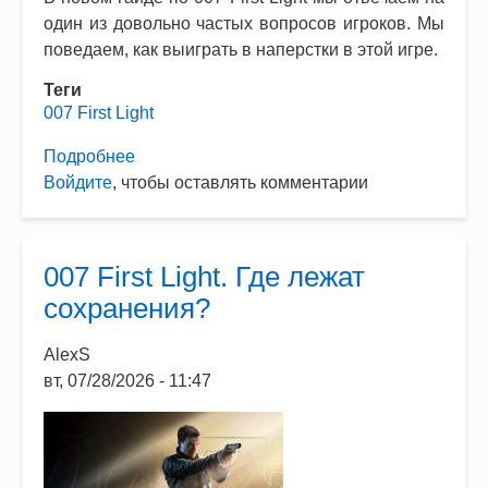
один из довольно частых вопросов игроков. Мы
поведаем, как выиграть в наперстки в этой игре.
Теги
007 First Light
Подробнее
о
Войдите
, чтобы оставлять комментарии
007
First
Light.
Как
007 First Light. Где лежат
выиграть
сохранения?
в
наперстки?
AlexS
вт, 07/28/2026 - 11:47