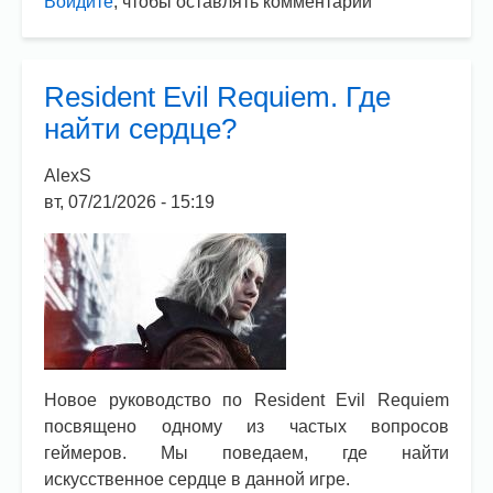
Войдите
, чтобы оставлять комментарии
Resident
Evil
Requiem.
Как
Resident Evil Requiem. Где
открыть
найти сердце?
сейф?
AlexS
вт, 07/21/2026 - 15:19
Новое руководство по Resident Evil Requiem
посвящено одному из частых вопросов
геймеров. Мы поведаем, где найти
искусственное сердце в данной игре.