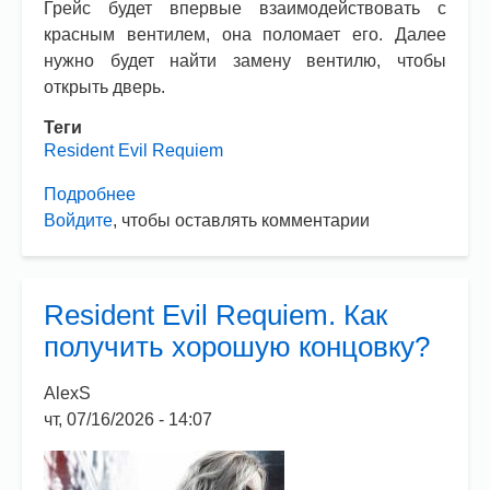
Грейс будет впервые взаимодействовать с
красным вентилем, она поломает его. Далее
нужно будет найти замену вентилю, чтобы
открыть дверь.
Теги
Resident Evil Requiem
Подробнее
о
Войдите
, чтобы оставлять комментарии
Resident
Evil
Requiem.
Где
Resident Evil Requiem. Как
найти
получить хорошую концовку?
сердце?
AlexS
чт, 07/16/2026 - 14:07