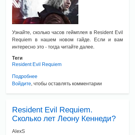
Узнайте, сколько часов геймплея в Resident Evil
Requiem в нашем новом гайде. Если и вам
интересно это - тогда читайте далее.
Теги
Resident Evil Requiem
Подробнее
о
Войдите
, чтобы оставлять комментарии
Resident
Evil
Requiem.
Сколько
Resident Evil Requiem.
часов
Сколько лет Леону Кеннеди?
геймплея
в
AlexS
игре?