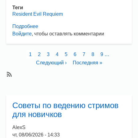
Теги
Resident Evil Requiem
Подробнее
о
Войдите
, чтобы оставлять комментарии
Resident
Evil
Requiem.
Нумерация
Текущая
1
Страница
2
Страница
3
Страница
4
Страница
5
Страница
6
Страница
7
Страница
8
Страница
9
…
Как
страниц
страница
Следующая
Следующий ›
Последняя
Последняя »
получить
страница
страница
хорошую
концовку?
Subscribe
Советы по ведению стримов
для новичков
AlexS
чт, 08/06/2026 - 14:33