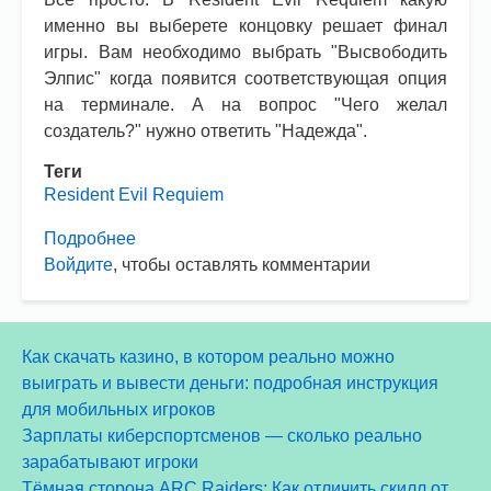
именно вы выберете концовку решает финал
игры. Вам необходимо выбрать "Высвободить
Элпис" когда появится соответствующая опция
на терминале. А на вопрос "Чего желал
создатель?" нужно ответить "Надежда".
Теги
Resident Evil Requiem
Подробнее
о
Войдите
, чтобы оставлять комментарии
Resident
Evil
Requiem.
Как
Как скачать казино, в котором реально можно
получить
выиграть и вывести деньги: подробная инструкция
хорошую
для мобильных игроков
концовку?
Зарплаты киберспортсменов — сколько реально
зарабатывают игроки
Тёмная сторона ARC Raiders: Как отличить скилл от