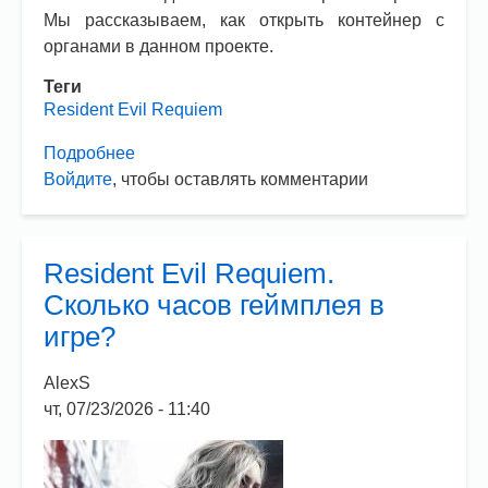
Мы рассказываем, как открыть контейнер с
органами в данном проекте.
Теги
Resident Evil Requiem
Подробнее
о
Войдите
, чтобы оставлять комментарии
Resident
Evil
Requiem.
Как
Resident Evil Requiem.
открыть
Сколько часов геймплея в
контейнер
игре?
с
органами?
AlexS
чт, 07/23/2026 - 11:40