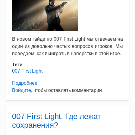
В новом гайде по 007 First Light мы отвечаем на
один из довольно частых вопросов игроков. Мы
поведаем, как выиграть в наперстки в этой игре.
Теги
007 First Light
Подробнее
о
Войдите
, чтобы оставлять комментарии
007
First
Light.
Как
007 First Light. Где лежат
выиграть
сохранения?
в
наперстки?