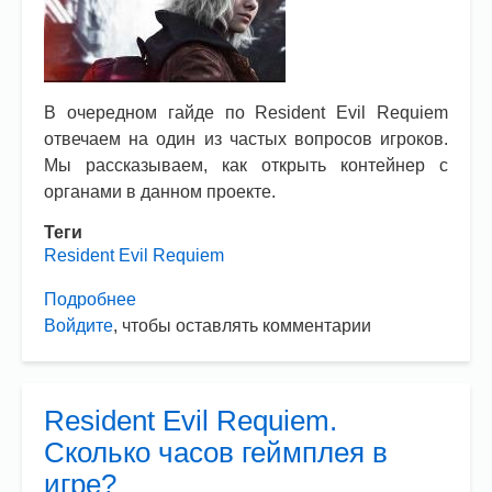
В очередном гайде по Resident Evil Requiem
отвечаем на один из частых вопросов игроков.
Мы рассказываем, как открыть контейнер с
органами в данном проекте.
Теги
Resident Evil Requiem
Подробнее
о
Войдите
, чтобы оставлять комментарии
Resident
Evil
Requiem.
Как
Resident Evil Requiem.
открыть
Сколько часов геймплея в
контейнер
игре?
с