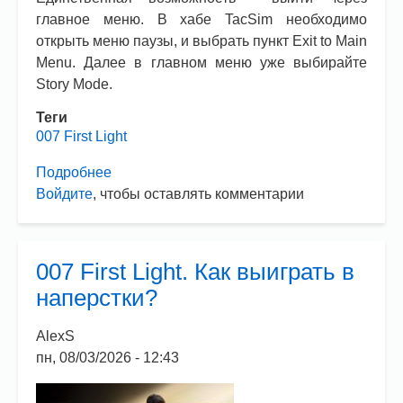
главное меню. В хабе TacSim необходимо
открыть меню паузы, и выбрать пункт Exit to Main
Menu. Далее в главном меню уже выбирайте
Story Mode.
Теги
007 First Light
Подробнее
о
Войдите
, чтобы оставлять комментарии
007
First
Light.
Как
007 First Light. Как выиграть в
выйти
наперстки?
из
TacSim?
AlexS
пн, 08/03/2026 - 12:43