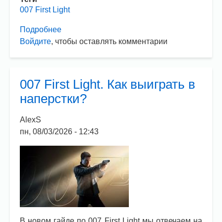
007 First Light
Подробнее
о
Войдите
, чтобы оставлять комментарии
007
First
Light.
Как
007 First Light. Как выиграть в
выйти
наперстки?
из
TacSim?
AlexS
пн, 08/03/2026 - 12:43
В новом гайде по 007 First Light мы отвечаем на