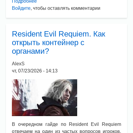
Подробнее
о
Войдите
, чтобы оставлять комментарии
007
First
Light.
Где
Resident Evil Requiem. Как
лежат
открыть контейнер с
сохранения?
органами?
AlexS
чт, 07/23/2026 - 14:13
В очередном гайде по Resident Evil Requiem
отвечаем на один из частых вопросов игроков.