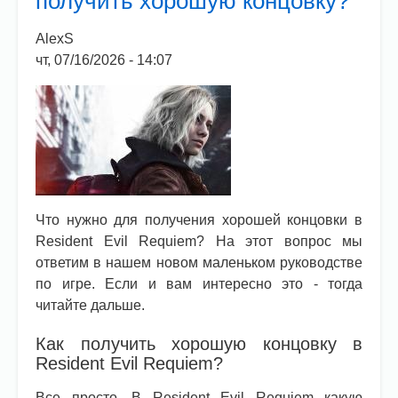
получить хорошую концовку?
сердце?
AlexS
чт, 07/16/2026 - 14:07
Что нужно для получения хорошей концовки в
Resident Evil Requiem? На этот вопрос мы
ответим в нашем новом маленьком руководстве
по игре. Если и вам интересно это - тогда
читайте дальше.
Как получить хорошую концовку в
Resident Evil Requiem?
Все просто. В Resident Evil Requiem какую