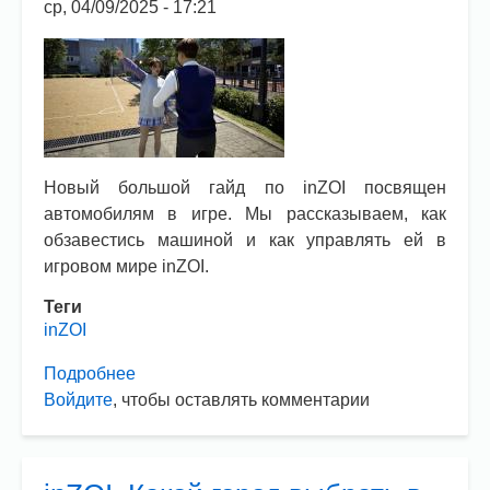
ср, 04/09/2025 - 17:21
Новый большой гайд по inZOI посвящен
автомобилям в игре. Мы рассказываем, как
обзавестись машиной и как управлять ей в
игровом мире inZOI.
Теги
inZOI
Подробнее
о
Войдите
, чтобы оставлять комментарии
Гайд
по
автомобилю
в