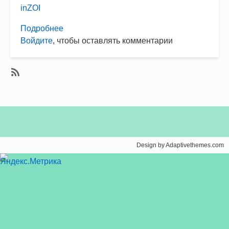
inZOI
Подробнее
о
Войдите
, чтобы оставлять комментарии
Большой
гайд
по
работе
SubscribeПодписаться
в
на
inZOI
inZOI
Design by Adaptivethemes.com