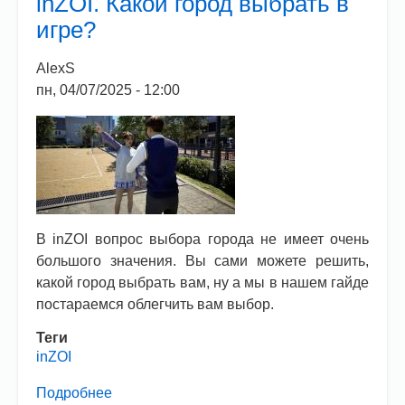
inZOI. Какой город выбрать в
inZOI:
игре?
как
купить
AlexS
машину
пн, 04/07/2025 - 12:00
и
управлять
ей
В inZOI вопрос выбора города не имеет очень
большого значения. Вы сами можете решить,
какой город выбрать вам, ну а мы в нашем гайде
постараемся облегчить вам выбор.
Теги
inZOI
Подробнее
о