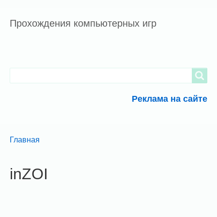
Прохождения компьютерных игр
Search
Search
Реклама на сайте
Breadcrumbs
You
Главная
are
here:
inZOI