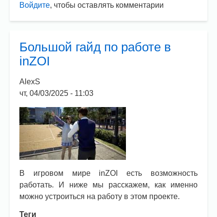
Войдите
, чтобы оставлять комментарии
inZOI.
Какой
город
выбрать
Большой гайд по работе в
в
inZOI
игре?
AlexS
чт, 04/03/2025 - 11:03
В игровом мире inZOI есть возможность
работать. И ниже мы расскажем, как именно
можно устроиться на работу в этом проекте.
Теги