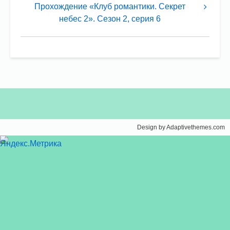
Прохождение
Прохождение «Клуб романтики. Секрет
небес 2». Сезон 2, серия 6
«Клуб
романтики.
Секрет
небес
2».
Сезон
2,
серия
Design by Adaptivethemes.com
5