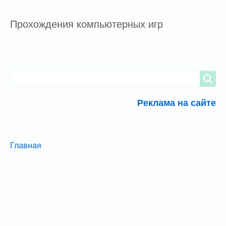
Прохождения компьютерных игр
Search
Search
Реклама на сайте
Breadcrumbs
You
Главная
are
here: