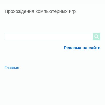
Прохождения компьютерных игр
Search
Search
Реклама на сайте
Breadcrumbs
You
Главная
are
here: