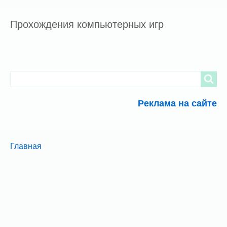
Прохождения компьютерных игр
Search
Search
Реклама на сайте
Breadcrumbs
You
Главная
are
here: